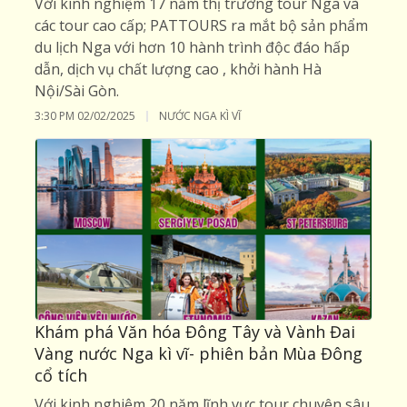
Với kinh nghiệm 17 năm thị trường tour Nga và
các tour cao cấp; PATTOURS ra mắt bộ sản phẩm
du lịch Nga với hơn 10 hành trình độc đáo hấp
dẫn, dịch vụ chất lượng cao , khởi hành Hà
Nội/Sài Gòn.
3:30 PM
02/02/2025
NƯỚC NGA KÌ VĨ
Khám phá Văn hóa Đông Tây và Vành Đai
Vàng nước Nga kì vĩ- phiên bản Mùa Đông
cổ tích
Với kinh nghiệm 20 năm lĩnh vực tour chuyên sâu