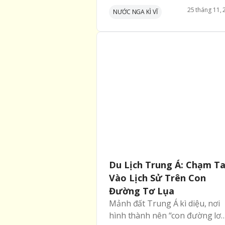
thương mại điện tử quốc gia lớ
25
tháng
11
,
NƯỚC NGA KÌ VĨ
nhất trong năm. Chương trình 
diễn ra từ ngày 25/11/2024 đế
ngày 01/12/2024, với 60 giờ m
sắm trực tuyến bắt đầu từ 0 gi
ngày 29/11/2024 đến 12 giờ ng
01/12/2024
Du Lịch Trung Á: Chạm T
Vào Lịch Sử Trên Con
Đường Tơ Lụa
Mảnh đất Trung Á kì diệu, nơi
hình thành nên “con đường lơ