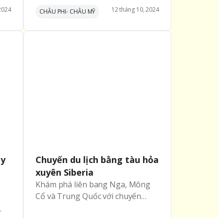
n
dẫn bay khắp nước Nga.
2024
12
tháng
10
,
2024
CHÂU PHI- CHÂU MỸ
sẽ
PATTOURS TỔ CHỨC CHƯƠNG
n
TRÌNH FAMTRIP MÙA THU VÀNG
ua
NƯỚC NGA kì vĩ đúng dịp Thu
ờ
vàng rực rỡ
ày
ay
Chuyến du lịch bằng tàu hỏa
xuyên Siberia
Khám phá liên bang Nga, Mông
Cổ và Trung Quốc với chuyến
tham quan đặc biệt này là một