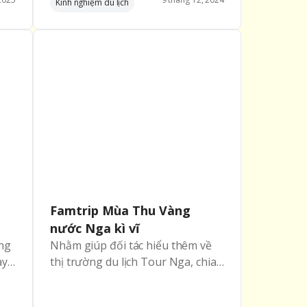
Kinh nghiệm du lịch
ho
thấy nguồn cảm hứng vô tận từ
những câu chuyện, những mong
muốn và kỳ vọng của quý khách
trên mỗi hành trình.
Famtrip Mùa Thu Vàng
nước Nga kì vĩ
ng
Nhằm giúp đối tác hiểu thêm về
ày
thị trường du lịch Tour Nga, chia
–
sẻ kinh nghiệm thông tin tour
Nga với hơn chục hành trình hấp