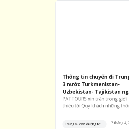
Thông tin chuyến đi Trun
3 nước Turkmenistan-
Uzbekistan- Tajikistan n
9/4/2025 (PHẦN 2- CẬP
PATTOURS xin trân trọng giới
thiệu tới Quý khách những th
NHẬT LIÊN TỤC)
tin hữu ích liên quan đến chuy
du lịch đến vùng Trung Á với 3
7
tháng
4
,
Trung Á- con đường tơ lụa qua 5 nước
nước Hành trình ASHGABAT-