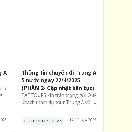
với những dòng sản phẩm độc
quyền trong năm 2026.
g Á
Thông tin chuyến đi Trung Á
5 nước ngày 22/4/2025
Quý
(PHẦN 2- Cập nhật liên tục)
i 3
PATTOURS xin trân trọng gửi Quý
về
khách tham dự tour Trung Á với 5
nước 22/4 các thông tin chính về
chuyến đi:
2025
14
tháng
4
,
2025
ĐIỀU HÀNH CÁC ĐOÀN