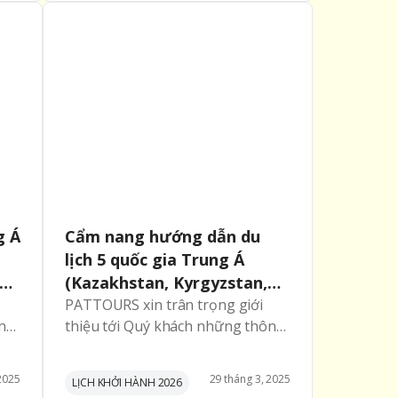
g Á
Cẩm nang hướng dẫn du
lịch 5 quốc gia Trung Á
gày
(Kazakhstan, Kyrgyzstan,
Tajikistan, Uzbekistan,
PATTOURS xin trân trọng giới
ông
thiệu tới Quý khách những thông
Turkmenistan) 15/04/2026
ến
tin hữu ích liên quan đến chuyến
du lịch đến vùng Trung Á với 5
2025
29
tháng
3
,
2025
LỊCH KHỞI HÀNH 2026
nước KAZAKHSTAN-