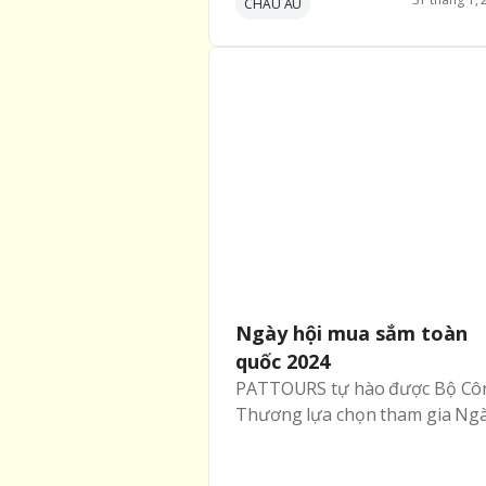
CHÂU ÂU
thành lựa chọn ưu việt dành c
khách hàng cao cấp:
Ngày hội mua sắm toàn
quốc 2024
PATTOURS tự hào được Bộ Cô
Thương lựa chọn tham gia Ng
mua sắm trực tuyến Việt Nam 
Online Friday 2024, sự kiện