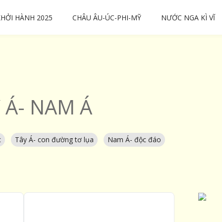
KHỞI HÀNH 2025
CHÂU ÂU-ÚC-PHI-MỸ
NƯỚC NGA KÌ VĨ
 Á- NAM Á
c
Tây Á- con đường tơ lụa
Nam Á- độc đáo