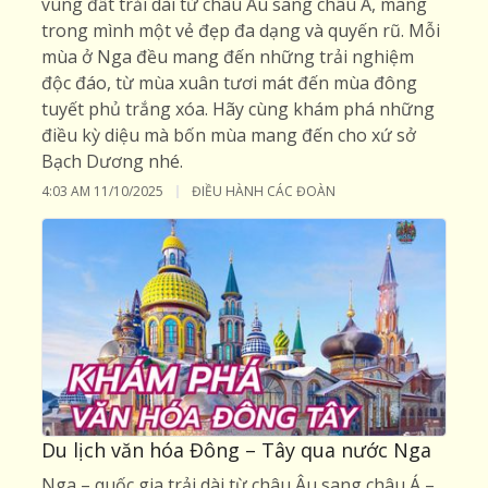
vùng đất trải dài từ châu Âu sang châu Á, mang
trong mình một vẻ đẹp đa dạng và quyến rũ. Mỗi
mùa ở Nga đều mang đến những trải nghiệm
độc đáo, từ mùa xuân tươi mát đến mùa đông
tuyết phủ trắng xóa. Hãy cùng khám phá những
điều kỳ diệu mà bốn mùa mang đến cho xứ sở
Bạch Dương nhé.
4:03 AM
11/10/2025
ĐIỀU HÀNH CÁC ĐOÀN
Du lịch văn hóa Đông – Tây qua nước Nga
Nga – quốc gia trải dài từ châu Âu sang châu Á –