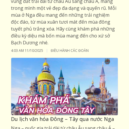
vùng đất trải dài từ châu Âu sang châu Á, mang
trong mình một vẻ đẹp đa dạng và quyến rũ. Mỗi
mùa ở Nga đều mang đến những trải nghiệm
độc đáo, từ mùa xuân tươi mát đến mùa đông
tuyết phủ trắng xóa. Hãy cùng khám phá những
điều kỳ diệu mà bốn mùa mang đến cho xứ sở
Bạch Dương nhé.
4:03 AM
11/10/2025
ĐIỀU HÀNH CÁC ĐOÀN
Du lịch văn hóa Đông – Tây qua nước Nga
Nga – quốc gia trải dài từ châu Âu sang châu Á –