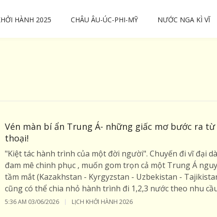
KHỞI HÀNH 2025
CHÂU ÂU-ÚC-PHI-MỸ
NƯỚC NGA KÌ VĨ
Vén màn bí ẩn Trung Á- những giấc mơ bước ra từ
thoại!
"Kiệt tác hành trình của một đời người". Chuyến đi vĩ đại
đam mê chinh phục , muốn gom trọn cả một Trung Á nguyê
tầm mắt (Kazakhstan - Kyrgyzstan - Uzbekistan - Tajikist
cũng có thể chia nhỏ hành trình đi 1,2,3 nước theo nhu cầu
5:36 AM
03/06/2026
LỊCH KHỞI HÀNH 2026