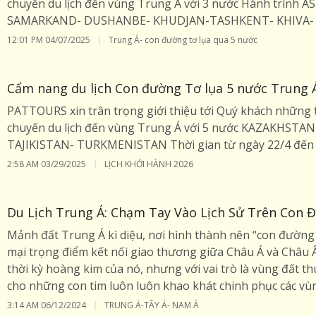
chuyến du lịch đến vùng Trung Á với 3 nước Hành trình
SAMARKAND- DUSHANBE- KHUDJAN-TASHKENT- KHIVA-
12:01 PM
04/07/2025
Trung Á- con đường tơ lụa qua 5 nước
Cẩm nang du lịch Con đường Tơ lụa 5 nước Trung Á
PATTOURS xin trân trọng giới thiệu tới Quý khách những t
chuyến du lịch đến vùng Trung Á với 5 nước KAZAKHST
TAJIKISTAN- TURKMENISTAN Thời gian từ ngày 22/4 đến 
2:58 AM
03/29/2025
LỊCH KHỞI HÀNH 2026
Du Lịch Trung Á: Chạm Tay Vào Lịch Sử Trên Con 
Mảnh đất Trung Á kì diệu, nơi hình thành nên “con đường
mại trọng điểm kết nối giao thương giữa Châu Á và Châu Â
thời kỳ hoàng kim của nó, nhưng với vai trò là vùng đất t
cho những con tim luôn luôn khao khát chinh phục các vùn
3:14 AM
06/12/2024
TRUNG Á-TÂY Á- NAM Á