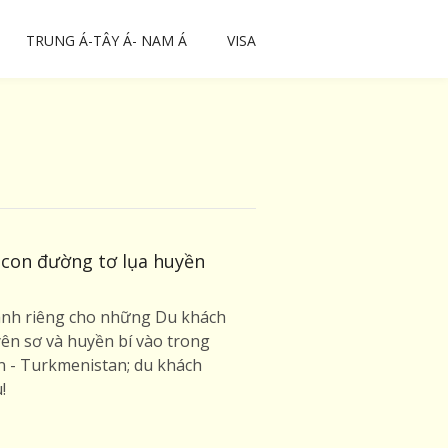
TRUNG Á-TÂY Á- NAM Á
VISA
 con đường tơ lụa huyền
 dành riêng cho những Du khách
n sơ và huyền bí vào trong
an - Turkmenistan; du khách
!