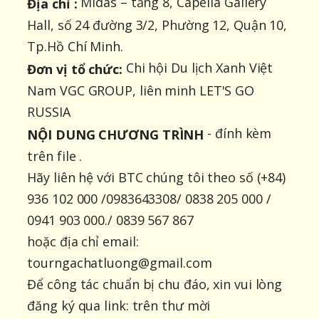
Midas – tầng 8, Capella Gallery
Địa chỉ :
Hall, số 24 đường 3/2, Phường 12, Quận 10,
Tp.Hồ Chí Minh.
Chi hội Du lịch Xanh Việt
Đơn vị tổ chức:
Nam VGC GROUP, liên minh LET'S GO
RUSSIA
- đính kèm
NỘI DUNG CHƯƠNG TRÌNH
trên file .
Hãy liên hệ với BTC chúng tôi theo số (+84)
936 102 000 /0983643308/ 0838 205 000 /
0941 903 000./ 0839 567 867
hoặc địa chỉ email:
tourngachatluong@gmail.com
Để công tác chuẩn bị chu đáo, xin vui lòng
đăng ký qua link: trên thư mời