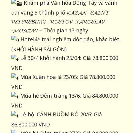
Khám phá Văn hóa Đông Tây và vành
đai Vàng 5 thành phố 𝓚𝓐𝓩𝓐𝓝- 𝓢𝓐𝓘𝓝𝓣
𝓟𝓔𝓣𝓔𝓡𝓢𝓑𝓤𝓡𝓖 - 𝓡𝓞𝓢𝓣𝓞𝓥- 𝓨𝓐𝓡𝓞𝓢𝓛𝓐𝓥
-𝓜𝓞𝓢𝓒𝓞𝓦 – Thời gian 13 ngày
Hotel4* trải nghiệm độc đáo, khác biệt
(KHỞI HÀNH SÀI GÒN)
Lễ 30/4 khởi hành 25/04: Giá 78.800.000
VND
Mùa Xuân hoa lá 23/05: Giá 78.800.000
VND
Mùa hè Đêm trắng 13/6: Giá 84.800.000
VND
Lễ hội CÁNH BUỒM ĐỎ 20/6: Giá
86.800.000 VND