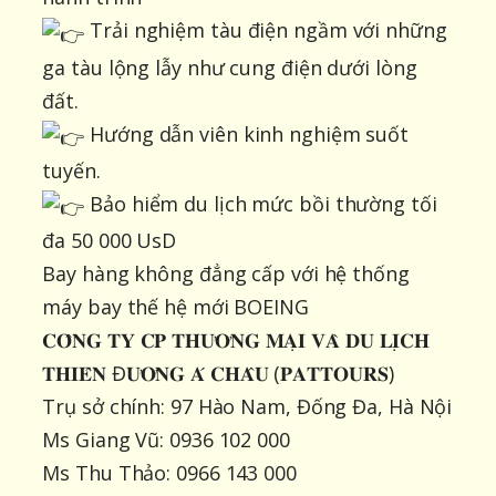
Trải nghiệm tàu điện ngầm với những
ga tàu lộng lẫy như cung điện dưới lòng
đất.
Hướng dẫn viên kinh nghiệm suốt
tuyến.
Bảo hiểm du lịch mức bồi thường tối
đa 50 000 UsD
Bay hàng không đẳng cấp với hệ thống
máy bay thế hệ mới BOEING
𝐂𝐎̂𝐍𝐆 𝐓𝐘 𝐂𝐏 𝐓𝐇𝐔̛𝐎̛𝐍𝐆 𝐌𝐀̣𝐈 𝐕𝐀̀ 𝐃𝐔 𝐋𝐈̣𝐂𝐇
𝐓𝐇𝐈𝐄̂𝐍 Đ𝐔̛𝐎̛̀𝐍𝐆 𝐀́ 𝐂𝐇𝐀̂𝐔 (𝐏𝐀𝐓𝐓𝐎𝐔𝐑𝐒)
Trụ sở chính: 97 Hào Nam, Đống Đa, Hà Nội
Ms Giang Vũ: 0936 102 000
Ms Thu Thảo: 0966 143 000