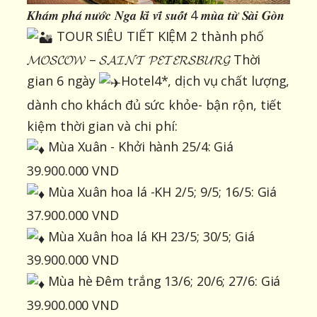
𝑲𝒉𝒂́𝒎 𝒑𝒉𝒂́ 𝒏𝒖̛𝒐̛́𝒄 𝑵𝒈𝒂 𝒌𝒊̀ 𝒗𝒊̃ 𝒔𝒖𝒐̂́𝒕 4 𝒎𝒖̀𝒂 𝒕𝒖̛̀ 𝑺𝒂̀𝒊 𝑮𝒐̀𝒏
TOUR SIÊU TIẾT KIỆM 2 thành phố
𝓜𝓞𝓢𝓒𝓞𝓦 – 𝓢𝓐𝓘𝓝𝓣 𝓟𝓔𝓣𝓔𝓡𝓢𝓑𝓤𝓡𝓖 Thời
gian 6 ngày
Hotel4*, dịch vụ chất lượng,
dành cho khách đủ sức khỏe- bận rộn, tiết
kiệm thời gian và chi phí:
Mùa Xuân - Khởi hành 25/4: Giá
39.900.000 VND
Mùa Xuân hoa lá -KH 2/5; 9/5; 16/5: Giá
37.900.000 VND
Mùa Xuân hoa lá KH 23/5; 30/5; Giá
39.900.000 VND
Mùa hè Đêm trắng 13/6; 20/6; 27/6: Giá
39.900.000 VND