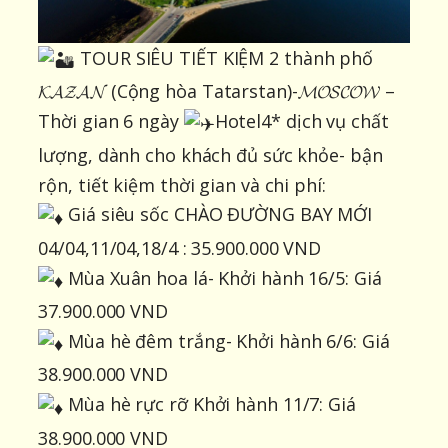
TOUR SIÊU TIẾT KIỆM 2 thành phố
𝓚𝓐𝓩𝓐𝓝 (Cộng hòa Tatarstan)-𝓜𝓞𝓢𝓒𝓞𝓦 –
Thời gian 6 ngày
Hotel4* dịch vụ chất
lượng, dành cho khách đủ sức khỏe- bận
rộn, tiết kiệm thời gian và chi phí:
Giá siêu sốc CHÀO ĐƯỜNG BAY MỚI
04/04,11/04,18/4 : 35.900.000 VND
Mùa Xuân hoa lá- Khởi hành 16/5: Giá
37.900.000 VND
Mùa hè đêm trắng- Khởi hành 6/6: Giá
38.900.000 VND
Mùa hè rực rỡ Khởi hành 11/7: Giá
38.900.000 VND