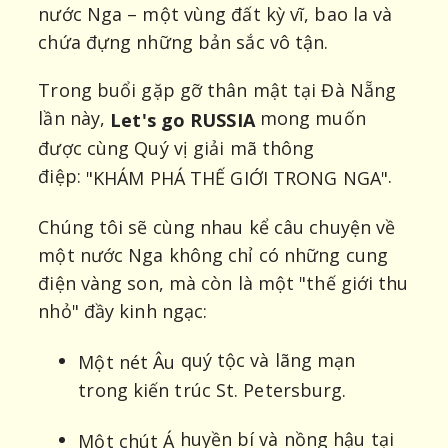
nước Nga – một vùng đất kỳ vĩ, bao la và
chứa đựng những bản sắc vô tận.
Trong buổi gặp gỡ thân mật tại Đà Nẵng
lần này,
mong muốn
Let's go RUSSIA
được cùng Quý vị giải mã thông
điệp:
.
"KHÁM PHÁ THẾ GIỚI TRONG NGA"
Chúng tôi sẽ cùng nhau kể câu chuyện về
một nước Nga không chỉ có những cung
điện vàng son, mà còn là một "thế giới thu
nhỏ" đầy kinh ngạc:
quý tộc và lãng mạn
Một nét Âu
trong kiến trúc St. Petersburg.
huyền bí và nồng hậu tại
Một chút Á