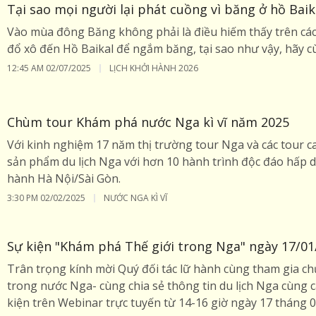
Tại sao mọi người lại phát cuồng vì băng ở hồ Baik
Vào mùa đông Băng không phải là điều hiếm thấy trên cá
đổ xô đến Hồ Baikal để ngắm băng, tại sao như vậy, hãy 
12:45 AM
02/07/2025
LỊCH KHỞI HÀNH 2026
Chùm tour Khám phá nước Nga kì vĩ năm 2025
Với kinh nghiệm 17 năm thị trường tour Nga và các tour 
sản phẩm du lịch Nga với hơn 10 hành trình độc đáo hấp dẫ
hành Hà Nội/Sài Gòn.
3:30 PM
02/02/2025
NƯỚC NGA KÌ VĨ
Sự kiện "Khám phá Thế giới trong Nga" ngày 17/01
Trân trọng kính mời Quý đối tác lữ hành cùng tham gia c
trong nước Nga- cùng chia sẻ thông tin du lịch Nga cùng cá
kiện trên Webinar trực tuyến từ 14-16 giờ ngày 17 tháng 