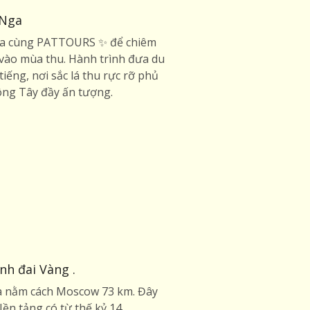
 Nga
a cùng PATTOURS ✨ để chiêm
vào mùa thu. Hành trình đưa du
ếng, nơi sắc lá thu rực rỡ phủ
ng Tây đầy ấn tượng.
nh đai Vàng .
ga nằm cách Moscow 73 km. Đây
ền tảng có từ thế kỷ 14.