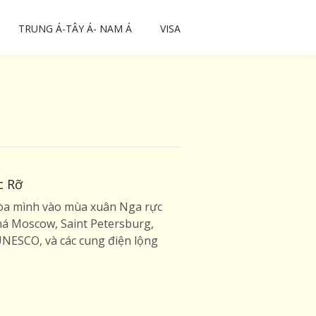
TRUNG Á-TÂY Á- NAM Á
VISA
c Rỡ
hòa mình vào mùa xuân Nga rực
phá Moscow, Saint Petersburg,
UNESCO, và các cung điện lộng