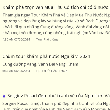
Khám phá trọn vẹn Mùa Thu Cổ tích chỉ có ở nước
Tham gia ngay Tour Khám Phá Vẻ Đẹp Mùa Thu Nước Ng
ngưỡng vẻ đẹp lộng lẫy và hùng vĩ của xứ sở Bạch Dương 
khách đi qua những Cung đường vàng, Vành đai vàng nổi ti
khắp mọi nẻo đường, cùng những trải nghiệm Văn hóa Đô
4:35 AM
07/06/2024
Tour Phổ thông
Chùm tour khám phá nước Nga kì vĩ 2024
Cung đường Vàng, Vành Đai Vàng, Khám
5:47 AM
06/03/2024
LỊCH KHỞI HÀNH 2026
Sergiev Posad đẹp như tranh vẽ của Nga trên Và
Sergiev Posad là một thành phố đẹp như tranh vẽ của N
là thị trấn duy nhất của Vành đai Vàng nằm gần Moscow. N