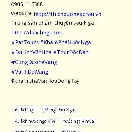
0905.11.5368
website:
http://thienduongachau.vn
Trang sản phẩm chuyên sâu Nga:
http://dulichnga.top
#PatTours
#KhámPháNướcNga
#DuLịchVănHóa
#TourĐộcĐáo
#CungDuongVang
#VanhDaiVang
$khamphaVanHoaDongTay
du lịch nga
trải nghiệm Nga
du lịch nước nga kì vĩ
nước nga 4 mùa