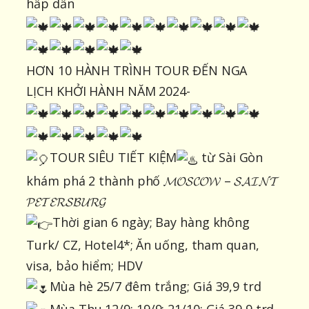
hấp dẫn
HƠN 10 HÀNH TRÌNH TOUR ĐẾN NGA
LỊCH KHỞI HÀNH NĂM 2024-
TOUR SIÊU TIẾT KIỆM
từ Sài Gòn
khám phá 2 thành phố 𝓜𝓞𝓢𝓒𝓞𝓦 – 𝓢𝓐𝓘𝓝𝓣
𝓟𝓔𝓣𝓔𝓡𝓢𝓑𝓤𝓡𝓖
Thời gian 6 ngày; Bay hàng không
Turk/ CZ, Hotel4*; Ăn uống, tham quan,
visa, bảo hiểm; HDV
Mùa hè 25/7 đêm trắng; Giá 39,9 trd