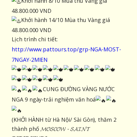
Khởi hành 8/10 Mùa thu Vàng giá
48.800.000 VND
Khởi hành 14/10 Mùa thu Vàng giá
48.800.000 VND
Lịch trình chi tiết:
http://www.pattours.top/grp-NGA-MOST-
7NGAY-2MIEN
CUNG ĐƯỜNG VÀNG NƯỚC
NGA 9 ngày-trải nghiệm văn hoá
(KHỞI HÀNH từ Hà Nội/ Sài Gòn), thăm 2
thành phố 𝓜𝓞𝓢𝓒𝓞𝓦 - 𝓢𝓐𝓘𝓝𝓣