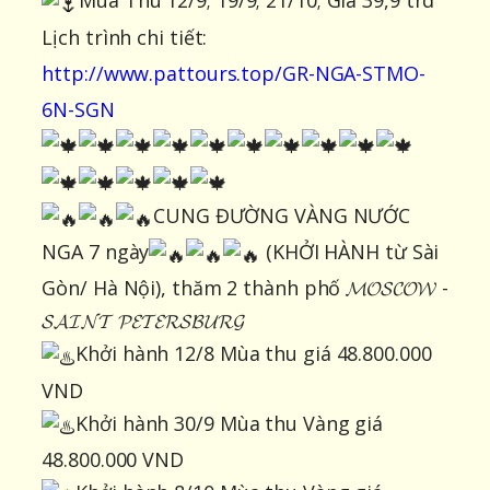
Mùa Thu 12/9; 19/9; 21/10; Giá 39,9 trd
Lịch trình chi tiết:
http://www.pattours.top/GR-NGA-STMO-
6N-SGN
CUNG ĐƯỜNG VÀNG NƯỚC
NGA 7 ngày
(KHỞI HÀNH từ Sài
Gòn/ Hà Nội), thăm 2 thành phố 𝓜𝓞𝓢𝓒𝓞𝓦 -
𝓢𝓐𝓘𝓝𝓣 𝓟𝓔𝓣𝓔𝓡𝓢𝓑𝓤𝓡𝓖
Khởi hành 12/8 Mùa thu giá 48.800.000
VND
Khởi hành 30/9 Mùa thu Vàng giá
48.800.000 VND