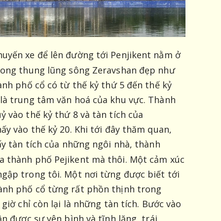
huyến xe để lên đường tới Penjikent nằm ở
trong thung lũng sông Zeravshan đẹp như
ành phố cổ có từ thế kỷ thứ 5 đến thế kỷ
là trung tâm văn hoá của khu vực. Thành
 vào thế kỷ thứ 8 và tàn tích của
ấy vào thế kỷ 20. Khi tới đây thăm quan,
ấy tàn tích của những ngôi nhà, thành
a thành phố Pejikent mà thôi. Một cảm xúc
gập trong tôi. Một nơi từng được biết tới
ành phố cổ từng rất phồn thịnh trong
 giờ chỉ còn lại là những tàn tích. Bước vào
ận được sự yên bình và tĩnh lặng, trái