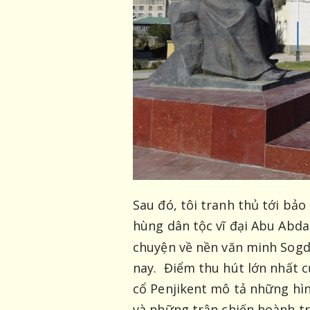
Sau đó, tôi tranh thủ tới bảo
hùng dân tộc vĩ đại Abu Abda
chuyện về nền văn minh Sogd
nay. Điểm thu hút lớn nhất c
cổ Penjikent mô tả những hì
và những trận chiến hoành t