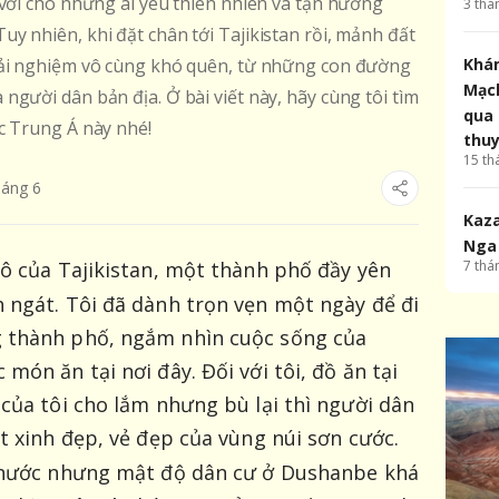
 vời cho những ai yêu thiên nhiên và tận hưởng
3
thá
y nhiên, khi đặt chân tới Tajikistan rồi, mảnh đất
Khám
rải nghiệm vô cùng khó quên, từ những con đường
Mạch
gười dân bản địa. Ở bài viết này, hãy cùng tôi tìm
qua 
c Trung Á này nhé!
thu
15
th
háng
6
Kaza
Nga
7
thá
đô của Tajikistan, một thành phố đầy yên
 ngát. Tôi đã dành trọn vẹn một ngày để đi
 thành phố, ngắm nhìn cuộc sống của
món ăn tại nơi đây. Đối với tôi, đồ ăn tại
 của tôi cho lắm nhưng bù lại thì người dân
t xinh đẹp, vẻ đẹp của vùng núi sơn cước.
ả nước nhưng mật độ dân cư ở Dushanbe khá