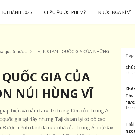
KHỞI HÀNH 2025
CHÂU ÂU-ÚC-PHI-MỸ
NƯỚC NGA KÌ VĨ
ụa qua 5 nước
TAJIKISTAN - QUỐC GIA CỦA NHỮNG
Top 
Chúc
- QUỐC GIA CỦA
9
thá
N NÚI HÙNG VĨ
Khám
The 
18/0
14
th
giáp biển và nằm tại vị trí trung tâm của Trung Á.
 quốc gia tại đây nhưng Tajikistan lại có độ cao
Trải
đồi. Được mệnh danh là nóc nhà của Trung Á nhờ dãy
ngọ