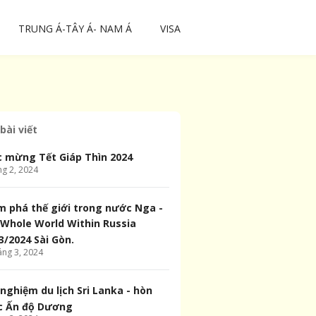
TRUNG Á-TÂY Á- NAM Á
VISA
bài viết
 mừng Tết Giáp Thìn 2024
ng
2
,
2024
 phá thế giới trong nước Nga -
Whole World Within Russia
3/2024 Sài Gòn.
áng
3
,
2024
 nghiệm du lịch Sri Lanka - hòn
c Ấn độ Dương