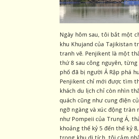
Ngày hôm sau, tôi bắt một c
khu Khujand của Tajikistan 
tranh vẽ. Penjikent là một th
thứ 8 sau công nguyên, từng 
phố đã bị người Ả Rập phá huỷ
Penjikent chỉ mới được tìm th
khách du lịch chỉ còn nhìn th
quách cũng như cung điện củ
ngỡ ngàng và xúc động tràn n
như Pompeii của Trung Á, th
khoảng thế kỷ 5 đến thế kỷ 8,
trong khu di tích, tôi cảm nh