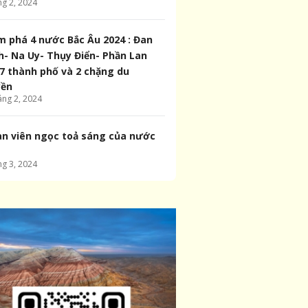
ng
2
,
2024
 phá 4 nước Bắc Âu 2024 : Đan
- Na Uy- Thụy Điển- Phần Lan
7 thành phố và 2 chặng du
yền
áng
2
,
2024
n viên ngọc toả sáng của nước
ng
3
,
2024