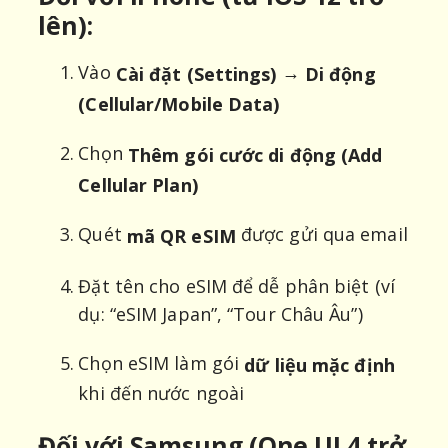
lên):
Vào
→
Cài đặt (Settings)
Di động
(Cellular/Mobile Data)
Chọn
Thêm gói cước di động (Add
Cellular Plan)
Quét
được gửi qua email
mã QR eSIM
Đặt tên cho eSIM để dễ phân biệt (ví
dụ: “eSIM Japan”, “Tour Châu Âu”)
Chọn eSIM làm gói
dữ liệu mặc định
khi đến nước ngoài
Đối với Samsung (One UI 4 trở