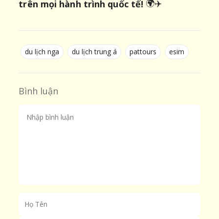
🌍✈️
trên mọi hành trình quốc tế!
du lịch nga
du lịch trung á
pattours
esim
Bình luận